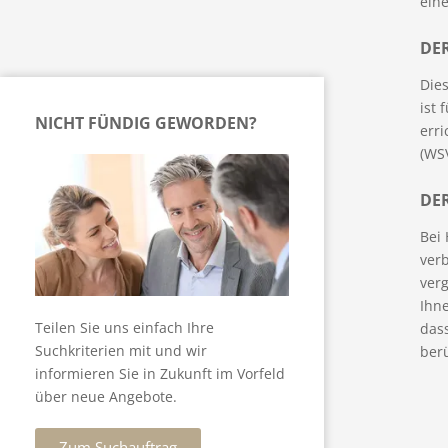
eine
DE
Dies
ist
NICHT FÜNDIG GEWORDEN?
err
(WS
DE
Bei
ver
ver
Ihne
Teilen Sie uns einfach Ihre
das
Suchkriterien mit und wir
ber
informieren Sie in Zukunft im Vorfeld
über neue Angebote.
Zum Suchauftrag