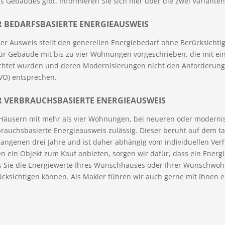
s Gebäudes gibt. Informieren Sie sich hier über die zwei Variante
R BEDARFSBASIERTE ENERGIEAUSWEIS
er Ausweis stellt den generellen Energiebedarf ohne Berücksichtig
 für Gebäude mit bis zu vier Wohnungen vorgeschrieben, die mit 
ichtet wurden und deren Modernisierungen nicht den Anforderun
VO) entsprechen.
R VERBRAUCHSBASIERTE ENERGIEAUSWEIS
 Häusern mit mehr als vier Wohnungen, bei neueren oder modernis
brauchsbasierte Energieausweis zulässig. Dieser beruht auf dem t
gangenen drei Jahre und ist daher abhängig vom individuellen Ver
n ein Objekt zum Kauf anbieten, sorgen wir dafür, dass ein Energ
s Sie die Energiewerte Ihres Wunschhauses oder Ihrer Wunschwoh
ücksichtigen können. Als Makler führen wir auch gerne mit Ihnen 