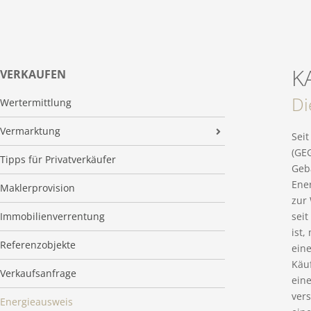
K
VERKAUFEN
Di
Wertermittlung
Vermarktung
Sei
(GEG
360 Grad virtuelle Immobilienbesichtigung
Tipps für Privatverkäufer
Geb
Ene
Maklerprovision
zur
Immobilienverrentung
sei
ist
Referenzobjekte
ein
Käuf
Verkaufsanfrage
ein
vers
Energieausweis