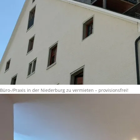
Büro-/Praxis in der Niederburg zu vermieten – provisionsfrei!