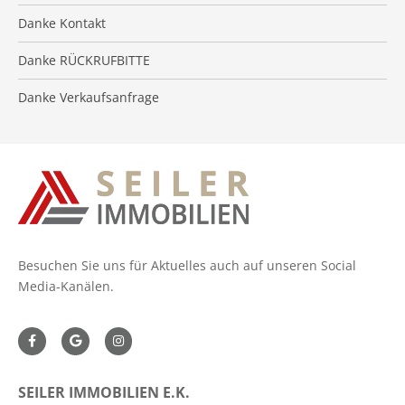
Immobilien ABC
Impressum
VIP-Service
Danke Kontakt
Auszeichnungen
Umzugs-Checkliste
Datenschutz
Kooperationspartner
Danke RÜCKRUFBITTE
Widerrufsrecht
Danke Verkaufsanfrage
Besuchen Sie uns für Aktuelles auch auf unseren Social
Media-Kanälen.
SEILER IMMOBILIEN E.K.