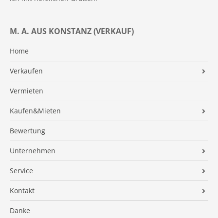
M. A. AUS KONSTANZ (VERKAUF)
Home
Verkaufen
Wertermittlung
Vermieten
Vermarktung
Kaufen&Mieten
Tipps für Privatverkäufer
Immobilienangebote
Bewertung
Maklerprovision
Investment
Unternehmen
Immobilienverrentung
Finanzierung
Firmenprofil
Referenzobjekte
Service
Energieausweis
Team
Verkaufsanfrage
Finanzierungsrechner
Kontakt
Maklerprovision
Kundenstimmen
Energieausweis
Immobilien News
Kontaktformular
Suchauftrag
Danke
Warum SEILER Immobilien?