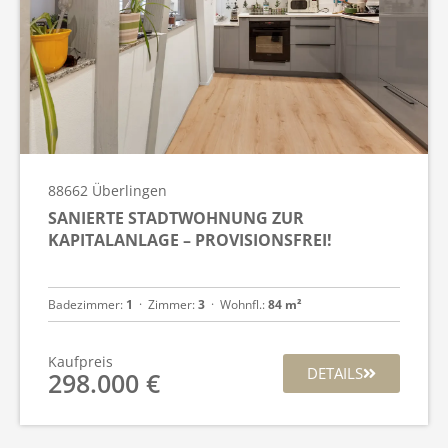
88662
Überlingen
SANIERTE STADTWOHNUNG ZUR
KAPITALANLAGE – PROVISIONSFREI!
Badezimmer:
1
  ·  
Zimmer:
3
  ·  
Wohnfl.:
84 m²
Kaufpreis
DETAILS
298.000 €