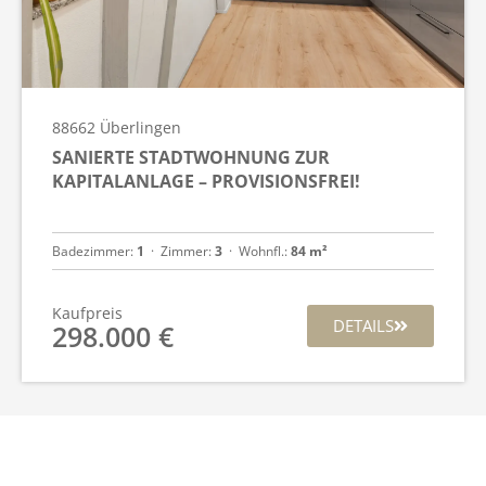
88662
Überlingen
SANIERTE STADTWOHNUNG ZUR
KAPITALANLAGE – PROVISIONSFREI!
Badezimmer:
1
  ·  
Zimmer:
3
  ·  
Wohnfl.:
84 m²
Kaufpreis
DETAILS
298.000 €
Datenschutz
Impressum
Widerrufsrecht
Vertrag