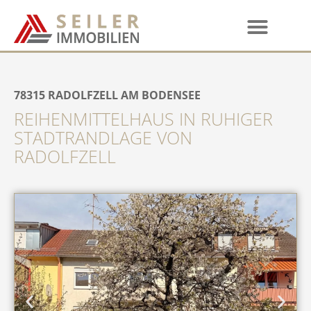
78315
RADOLFZELL AM BODENSEE
REIHENMITTELHAUS IN RUHIGER
STADTRANDLAGE VON
RADOLFZELL